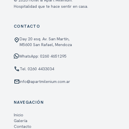
Hospitalidad que te hace sentir en casa.
CONTACTO
Day 20 esq. Av. San Martín,
location_on
M5600 San Rafael, Mendoza
WhatsApp: 0260 4651295
phone
Tel. 0260 4433034
mail
info@apartmilenium.com.ar
NAVEGACIÓN
Inicio
Galería
Contacto